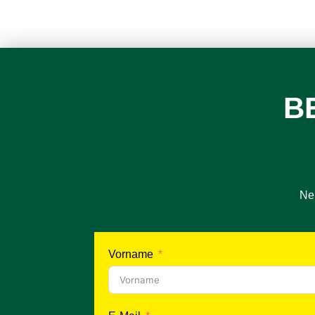
B
Neh
Vorname