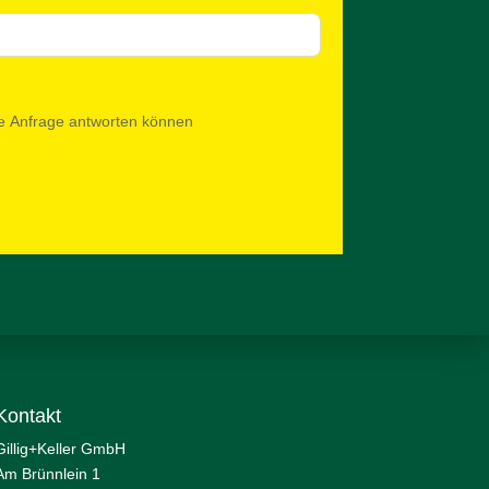
ine Anfrage antworten können
Kontakt
Gillig+Keller GmbH
Am Brünnlein 1