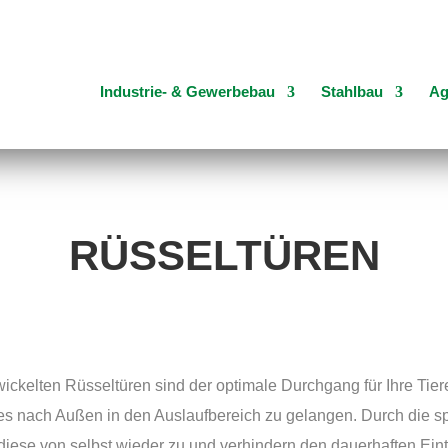
Industrie- & Gewerbebau
Stahlbau
Ag
RÜSSELTÜREN
wickelten Rüsseltüren sind der optimale Durchgang für Ihre Ti
les nach Außen in den Auslaufbereich zu gelangen. Durch die s
 diese von selbst wieder zu und verhindern
den dauerhaften Eintri