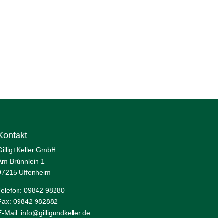
Kontakt
Gillig+Keller GmbH
Am Brünnlein 1
97215 Uffenheim
Telefon: 09842 98280
Fax: 09842 982882
E-Mail:
info@gilligundkeller.de