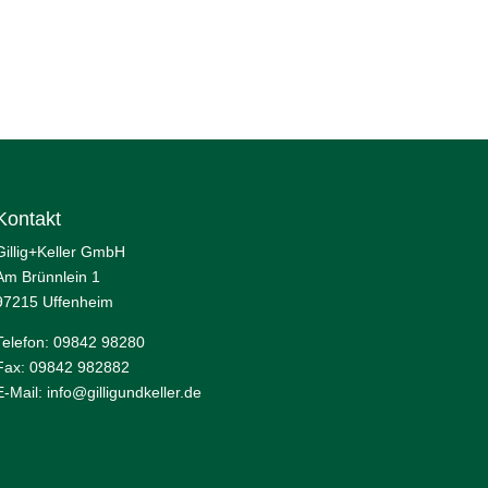
Kontakt
Gillig+Keller GmbH
Am Brünnlein 1
97215 Uffenheim
Telefon: 09842 98280
Fax: 09842 982882
E-Mail:
info@gilligundkeller.de