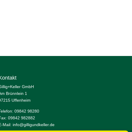
Kontakt
Gillig+Keller GmbH
Am Brünnlein 1
97215 Uffenheim
Telefon: 09842 98280
Fax: 09842 982882
E-Mail:
info@gilligundkeller.de